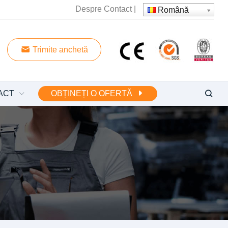
Despre
Contact
|
Română
Trimite anchetă
ACT
OBȚINEȚI O OFERTĂ