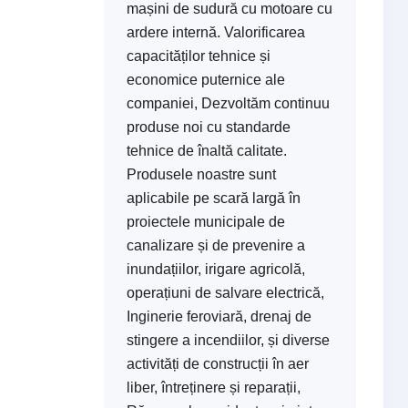
mașini de sudură cu motoare cu
ardere internă. Valorificarea
capacităților tehnice și
economice puternice ale
companiei, Dezvoltăm continuu
produse noi cu standarde
tehnice de înaltă calitate.
Produsele noastre sunt
aplicabile pe scară largă în
proiectele municipale de
canalizare și de prevenire a
inundațiilor, irigare agricolă,
operațiuni de salvare electrică,
Inginerie feroviară, drenaj de
stingere a incendiilor, și diverse
activități de construcții în aer
liber, întreținere și reparații,