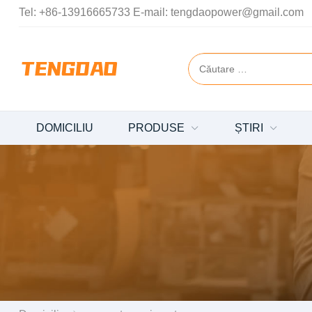
Tel:
+86-13916665733
E-mail:
tengdaopower@gmail.com
DOMICILIU
PRODUSE
ȘTIRI