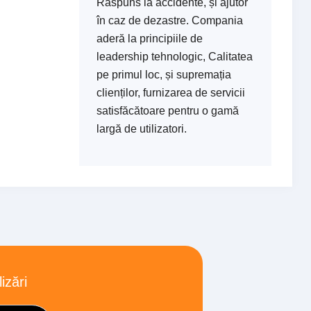
Răspuns la accidente, și ajutor
în caz de dezastre. Compania
aderă la principiile de
leadership tehnologic, Calitatea
pe primul loc, și supremația
clienților, furnizarea de servicii
satisfăcătoare pentru o gamă
largă de utilizatori.
izări