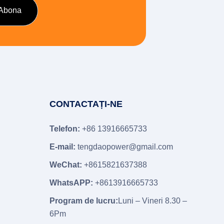
CONTACTAȚI-NE
Telefon:
+86 13916665733
E-mail:
tengdaopower@gmail.com
WeChat:
+8615821637388
WhatsAPP:
+8613916665733
Program de lucru:
Luni – Vineri 8.30 –
6Pm