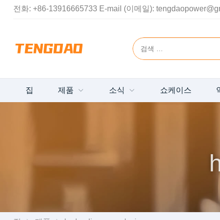
전화:
+86-13916665733
E-mail (이메일):
tengdaopower@g
집
제품
소식
쇼케이스