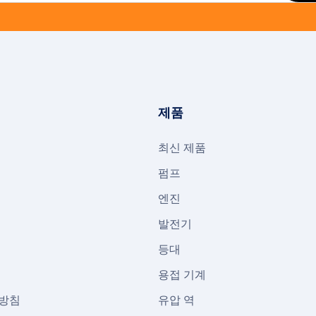
제품
서
최신 제품
펌프
엔진
발전기
그
등대
용접 기계
방침
유압 역