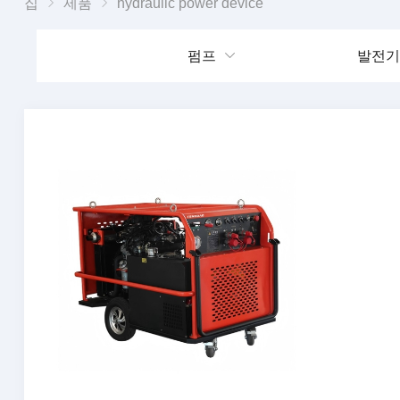
집
제품
hydraulic power device
펌프
발전기